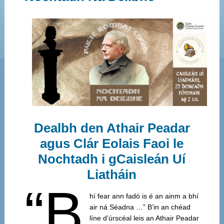
Dealbh den Athair Peadar
agus Clár Eolais Faoi le
Nochtadh i gCaisleán Uí
Liatháin
“B
hí fear ann fadó is é an ainm a bhí
air ná Séadna …” B’in an chéad
líne d’úrscéal leis an Athair Peadar