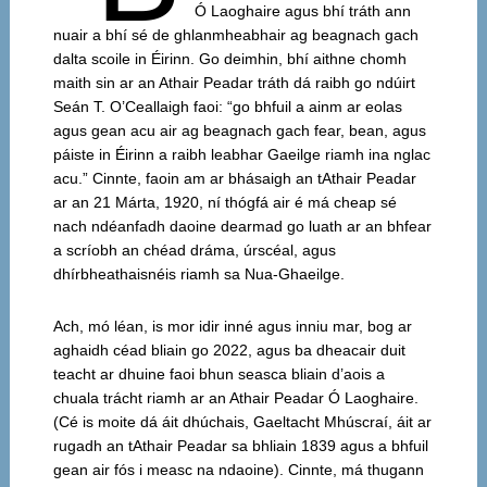
Ó Laoghaire agus bhí tráth ann
nuair a bhí sé de ghlanmheabhair ag beagnach gach
dalta scoile in Éirinn. Go deimhin, bhí aithne chomh
maith sin ar an Athair Peadar tráth dá raibh go ndúirt
Seán T. O’Ceallaigh faoi: “go bhfuil a ainm ar eolas
agus gean acu air ag beagnach gach fear, bean, agus
páiste in Éirinn a raibh leabhar Gaeilge riamh ina nglac
acu.” Cinnte, faoin am ar bhásaigh an tAthair Peadar
ar an 21 Márta, 1920, ní thógfá air é má cheap sé
nach ndéanfadh daoine dearmad go luath ar an bhfear
a scríobh an chéad dráma, úrscéal, agus
dhírbheathaisnéis riamh sa Nua-Ghaeilge.
Ach, mó léan, is mor idir inné agus inniu mar, bog ar
aghaidh céad bliain go 2022, agus ba dheacair duit
teacht ar dhuine faoi bhun seasca bliain d’aois a
chuala trácht riamh ar an Athair Peadar Ó Laoghaire.
(Cé is moite dá áit dhúchais, Gaeltacht Mhúscraí, áit ar
rugadh an tAthair Peadar sa bhliain 1839 agus a bhfuil
gean air fós i measc na ndaoine). Cinnte, má thugann