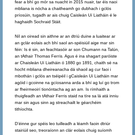
fear a bhí go mór sa nuacht in 2015 nuair, tar éis naoi
mbliana is nócha a chaitheamh go dubhach i gclós
príosúin, tugadh ar ais chuig Caisleán Uí Liatháin é le
haghaidh Sochraid Stáit.
Níl an oiread sin aithne ar an dtriú duine a luaitear ar
an gclár eolais ach bhí saol an-spéisiúil aige mar sin
féin: Is é sin, an feachtasóir ar son Chumann na Talún,
an tAthair Thomas Ferris. Agus é ina shagart paróiste
ar Chaisleán Uí Liatháin ó 1880 go 1891, chaith sé na
hocht mbliana dheireanacha dá shaoil ag cur faoi i
mbothán i gclós an tséipéil i gCaisleán Uí Liatháin mar
agóid i gcoinne na gcíosanna arda a bhí ag luí go trom
ar fheirmeoirí tionóntacha ag an am. Is rímhaith a
thuigfeadh an tAthair Ferris staid na tíre sa lá atá inniu
mar sin agus sinn ag streachailt le géarchéim
tithíochta.
D’éinne gur spéis leo tuilleadh a léamh faoin dtriúr
stairiúil seo, treoraíonn an clár eolais chuig suíomh