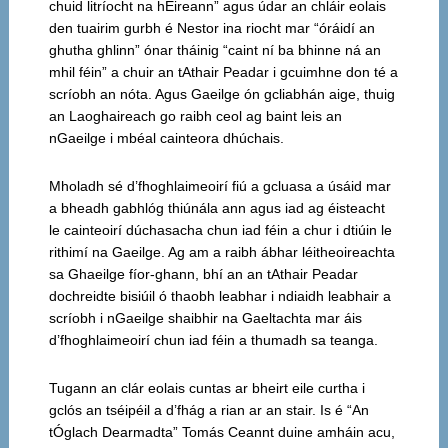
chuid litríocht na hÉireann” agus údar an chláir eolais
den tuairim gurbh é Nestor ina riocht mar “óráidí an
ghutha ghlinn” ónar tháinig “caint ní ba bhinne ná an
mhil féin” a chuir an tAthair Peadar i gcuimhne don té a
scríobh an nóta. Agus Gaeilge ón gcliabhán aige, thuig
an Laoghaireach go raibh ceol ag baint leis an
nGaeilge i mbéal cainteora dhúchais.
Mholadh sé d’fhoghlaimeoirí fiú a gcluasa a úsáid mar
a bheadh gabhlóg thiúnála ann agus iad ag éisteacht
le cainteoirí dúchasacha chun iad féin a chur i dtiúin le
rithimí na Gaeilge. Ag am a raibh ábhar léitheoireachta
sa Ghaeilge fíor-ghann, bhí an an tAthair Peadar
dochreidte bisiúil ó thaobh leabhar i ndiaidh leabhair a
scríobh i nGaeilge shaibhir na Gaeltachta mar áis
d’fhoghlaimeoirí chun iad féin a thumadh sa teanga.
Tugann an clár eolais cuntas ar bheirt eile curtha i
gclós an tséipéil a d’fhág a rian ar an stair. Is é “An
tÓglach Dearmadta” Tomás Ceannt duine amháin acu,