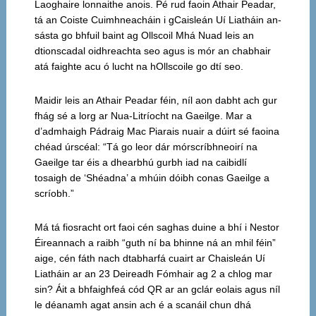
Laoghaire lonnaithe anois. Pé rud faoin Athair Peadar,
tá an Coiste Cuimhneacháin i gCaisleán Uí Liatháin an-
sásta go bhfuil baint ag Ollscoil Mhá Nuad leis an
dtionscadal oidhreachta seo agus is mór an chabhair
atá faighte acu ó lucht na hOllscoile go dtí seo.
Maidir leis an Athair Peadar féin, níl aon dabht ach gur
fhág sé a lorg ar Nua-Litríocht na Gaeilge. Mar a
d’admhaigh Pádraig Mac Piarais nuair a dúirt sé faoina
chéad úrscéal: “Tá go leor dár mórscríbhneoirí na
Gaeilge tar éis a dhearbhú gurbh iad na caibidlí
tosaigh de ‘Shéadna’ a mhúin dóibh conas Gaeilge a
scríobh.”
Má tá fiosracht ort faoi cén saghas duine a bhí i Nestor
Éireannach a raibh “guth ní ba bhinne ná an mhil féin”
aige, cén fáth nach dtabharfá cuairt ar Chaisleán Uí
Liatháin ar an 23 Deireadh Fómhair ag 2 a chlog mar
sin? Áit a bhfaighfeá cód QR ar an gclár eolais agus níl
le déanamh agat ansin ach é a scanáil chun dhá