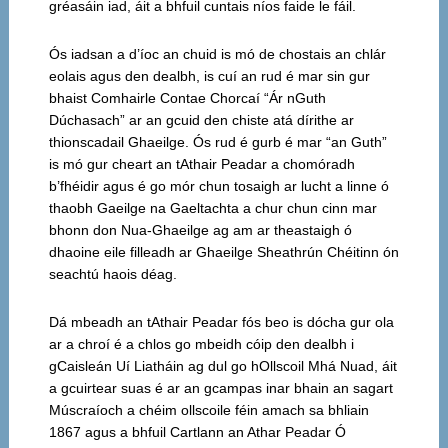
gréasáin iad, áit a bhfuil cuntais níos faide le fáil.
Ós iadsan a d’íoc an chuid is mó de chostais an chlár
eolais agus den dealbh, is cuí an rud é mar sin gur
bhaist Comhairle Contae Chorcaí “Ár nGuth
Dúchasach” ar an gcuid den chiste atá dírithe ar
thionscadail Ghaeilge. Ós rud é gurb é mar “an Guth”
is mó gur cheart an tAthair Peadar a chomóradh
b’fhéidir agus é go mór chun tosaigh ar lucht a linne ó
thaobh Gaeilge na Gaeltachta a chur chun cinn mar
bhonn don Nua-Ghaeilge ag am ar theastaigh ó
dhaoine eile filleadh ar Ghaeilge Sheathrún Chéitinn ón
seachtú haois déag.
Dá mbeadh an tAthair Peadar fós beo is dócha gur ola
ar a chroí é a chlos go mbeidh cóip den dealbh i
gCaisleán Uí Liatháin ag dul go hOllscoil Mhá Nuad, áit
a gcuirtear suas é ar an gcampas inar bhain an sagart
Múscraíoch a chéim ollscoile féin amach sa bhliain
1867 agus a bhfuil Cartlann an Athar Peadar Ó